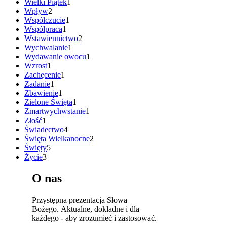
Wielki Piątek
1
Wpływ
2
Współczucie
1
Współpraca
1
Wstawiennictwo
2
Wychwalanie
1
Wydawanie owocu
1
Wzrost
1
Zachęcenie
1
Zadanie
1
Zbawienie
1
Zielone Święta
1
Zmartwychwstanie
1
Złość
1
Świadectwo
4
Święta Wielkanocne
2
Święty
5
Życie
3
O nas
Przystępna prezentacja Słowa
Bożego. Aktualne, dokładne i dla
każdego - aby zrozumieć i zastosować.