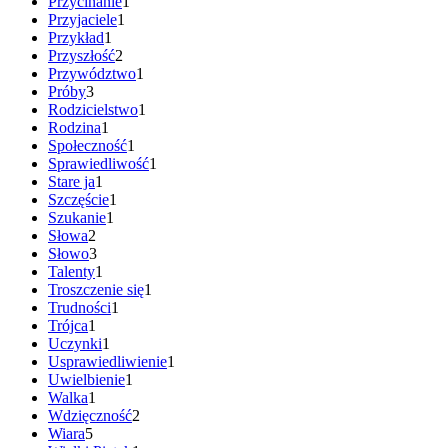
Przycinanie
1
Przyjaciele
1
Przykład
1
Przyszłość
2
Przywództwo
1
Próby
3
Rodzicielstwo
1
Rodzina
1
Społeczność
1
Sprawiedliwość
1
Stare ja
1
Szczęście
1
Szukanie
1
Słowa
2
Słowo
3
Talenty
1
Troszczenie się
1
Trudności
1
Trójca
1
Uczynki
1
Usprawiedliwienie
1
Uwielbienie
1
Walka
1
Wdzięczność
2
Wiara
5