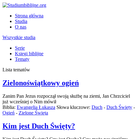
Strona główna
Studia
O nas
Wszystkie studia
Serie
Księgi biblijne
Tematy
Lista tematów
Zielonoświątkowy ogień
Zanim Pan Jezus rozpoczął swoją służbę na ziemi, Jan Chrzciciel
już wcześniej o Nim mówił
Biblia:
Ewangelia Łukasza
Słowa kluczowe:
Duch
-
Duch Święty
-
Ogień
-
Zielone Święta
Kim jest Duch Święty?