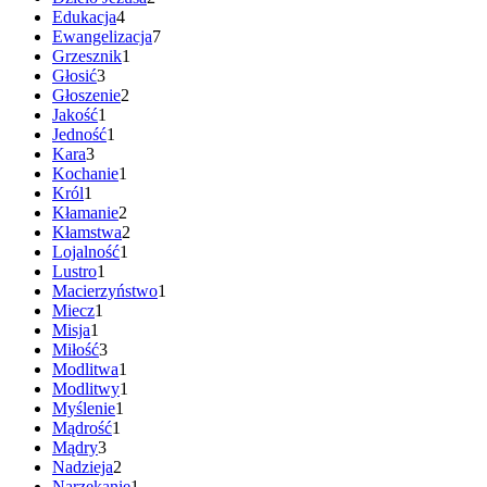
Edukacja
4
Ewangelizacja
7
Grzesznik
1
Głosić
3
Głoszenie
2
Jakość
1
Jedność
1
Kara
3
Kochanie
1
Król
1
Kłamanie
2
Kłamstwa
2
Lojalność
1
Lustro
1
Macierzyństwo
1
Miecz
1
Misja
1
Miłość
3
Modlitwa
1
Modlitwy
1
Myślenie
1
Mądrość
1
Mądry
3
Nadzieja
2
Narzekanie
1