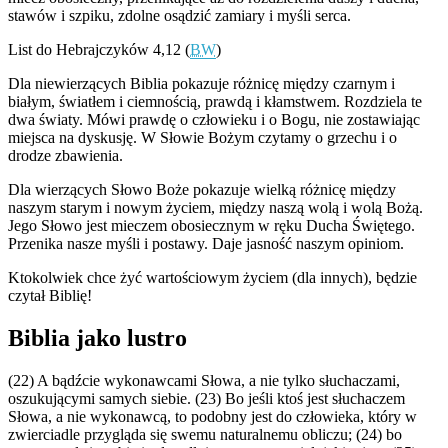
stawów i szpiku, zdolne osądzić zamiary i myśli serca.
List do Hebrajczyków 4,12 (
BW
)
Dla niewierzących Biblia pokazuje różnicę między czarnym i
białym, światłem i ciemnością, prawdą i kłamstwem. Rozdziela te
dwa światy. Mówi prawdę o człowieku i o Bogu, nie zostawiając
miejsca na dyskusję. W Słowie Bożym czytamy o grzechu i o
drodze zbawienia.
Dla wierzących Słowo Boże pokazuje wielką różnicę między
naszym starym i nowym życiem, między naszą wolą i wolą Bożą.
Jego Słowo jest mieczem obosiecznym w ręku Ducha Świętego.
Przenika nasze myśli i postawy. Daje jasność naszym opiniom.
Ktokolwiek chce żyć wartościowym życiem (dla innych), będzie
czytał Biblię!
Biblia jako lustro
(22) A bądźcie wykonawcami Słowa, a nie tylko słuchaczami,
oszukującymi samych siebie. (23) Bo jeśli ktoś jest słuchaczem
Słowa, a nie wykonawcą, to podobny jest do człowieka, który w
zwierciadle przygląda się swemu naturalnemu obliczu; (24) bo