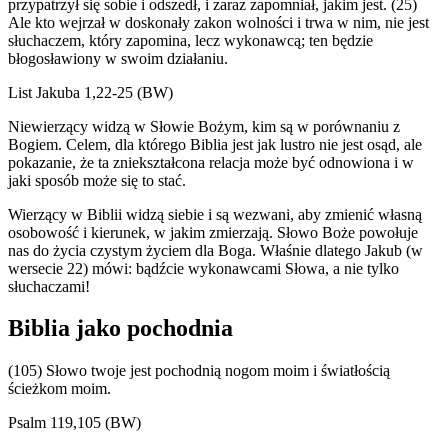
przypatrzył się sobie i odszedł, i zaraz zapomniał, jakim jest. (25)
Ale kto wejrzał w doskonały zakon wolności i trwa w nim, nie jest
słuchaczem, który zapomina, lecz wykonawcą; ten będzie
błogosławiony w swoim działaniu.
List Jakuba 1,22-25 (BW)
Niewierzący widzą w Słowie Bożym, kim są w porównaniu z
Bogiem. Celem, dla którego Biblia jest jak lustro nie jest osąd, ale
pokazanie, że ta zniekształcona relacja może być odnowiona i w
jaki sposób może się to stać.
Wierzący w Biblii widzą siebie i są wezwani, aby zmienić własną
osobowość i kierunek, w jakim zmierzają. Słowo Boże powołuje
nas do życia czystym życiem dla Boga. Właśnie dlatego Jakub (w
wersecie 22) mówi: bądźcie wykonawcami Słowa, a nie tylko
słuchaczami!
Biblia jako pochodnia
(105) Słowo twoje jest pochodnią nogom moim i światłością
ścieżkom moim.
Psalm 119,105 (BW)