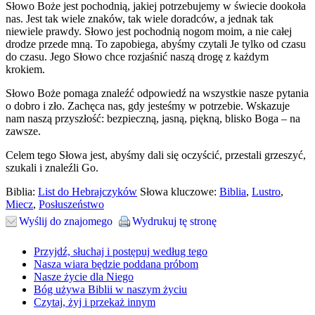
Słowo Boże jest pochodnią, jakiej potrzebujemy w świecie dookoła
nas. Jest tak wiele znaków, tak wiele doradców, a jednak tak
niewiele prawdy. Słowo jest pochodnią nogom moim, a nie całej
drodze przede mną. To zapobiega, abyśmy czytali Je tylko od czasu
do czasu. Jego Słowo chce rozjaśnić naszą drogę z każdym
krokiem.
Słowo Boże pomaga znaleźć odpowiedź na wszystkie nasze pytania
o dobro i zło. Zachęca nas, gdy jesteśmy w potrzebie. Wskazuje
nam naszą przyszłość: bezpieczną, jasną, piękną, blisko Boga – na
zawsze.
Celem tego Słowa jest, abyśmy dali się oczyścić, przestali grzeszyć,
szukali i znaleźli Go.
Biblia:
List do Hebrajczyków
Słowa kluczowe:
Biblia
,
Lustro
,
Miecz
,
Posłuszeństwo
Wyślij do znajomego
Wydrukuj tę stronę
Przyjdź, słuchaj i postępuj według tego
Nasza wiara będzie poddana próbom
Nasze życie dla Niego
Bóg używa Biblii w naszym życiu
Czytaj, żyj i przekaż innym